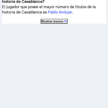
historia de Casablanca?
El jugador que posee el mayor número de títulos de la
historia de Casablanca es
Pablo Andujar
.
Mostrar menos