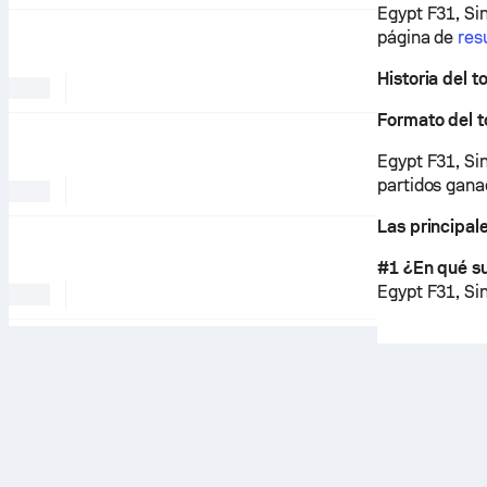
Egypt F31, Sin
página de
res
Historia del t
Formato del 
Egypt F31, Si
partidos gana
Las principal
#1 ¿En qué su
Egypt F31, Si