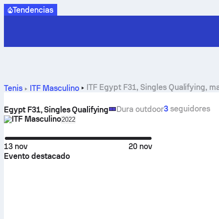
Tendencias
ITF Egypt F31, Singles Qualifying, m
Tenis
ITF Masculino
3
seguidores
Dura outdoor
Egypt F31, Singles Qualifying
ITF Masculino
Select season in unique tournament header
2022
13 nov
20 nov
Evento destacado