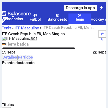
Descarga la app
Tendencias
Fútbol
Baloncesto
Tenis
Hockey so
ITF Czech Republic F6, Men
Tenis
ITF Masculino
Singles, marcador en directo, resultados y encuentros
ITF Czech Republic F6, Men Singles
ITF Masculino
Select season in unique tournament header
2024
4
Tierra batida
15 sept
22 sept
Detalles
Partidos
Evento destacado
Títulos