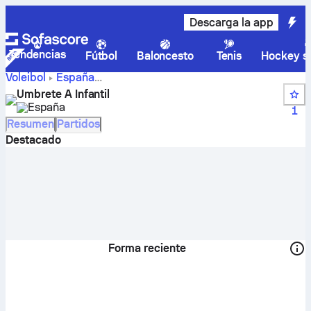
Descarga la app
Tendencias
Fútbol
Baloncesto
Tenis
Hockey so
Voleibol
España
Juegos Deportivos Provinciales Aljarafe Zona II, Voleibol
Umbrete A Infantil
Marcador en directo, calendario, partidos y posiciones
España
1
de Umbrete A Infantil
Resumen
Partidos
Destacado
Forma reciente