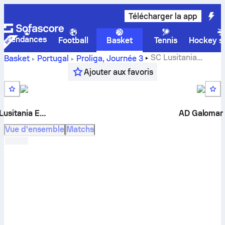
Télécharger la app
Tendances
Football
Basket
Tennis
Hockey su
SC Lusitania
Basket
Portugal
Proliga
,
Journée 3
Expert contre AD Galomar résultats en direct,
Ajouter aux favoris
confrontations, calendrier, pronostics et stats.
Lusitania Expert
AD Galomar
Vue d'ensemble
Matchs