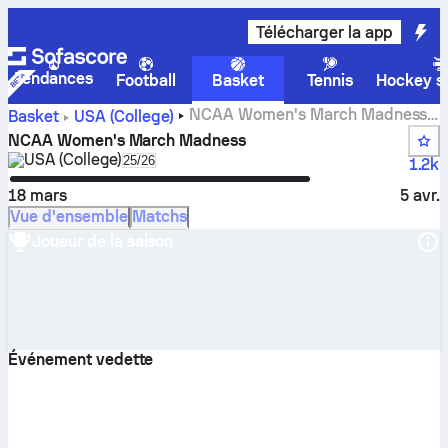
Télécharger la app
Tendances
Football
Basket
Tennis
Hockey su
NCAA Women's March Madness
Basket
USA (College)
scores , classements calendrier et statistiques
NCAA Women's March Madness
USA (College)
Select season in unique tournament header
25/26
1.2k
18 mars
5 avr.
Vue d'ensemble
Matchs
Joueur de la saison
Événement vedette