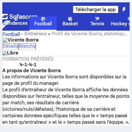
Télécharger la app
Tendances
Football
Basket
Tennis
Hockey su
Entraîneur
Profil de Vicente Iborra, statistiques
Football
et historique de carrière
Vicente Iborra
Détails
Matchs
Libre
FORMATION PRÉFÉRÉE
4-1-4-1
A propos de Vicente Iborra
Les informations sur Vicente Iborra sont disponibles sur la
page de profil du manager.
Le profil d'entraîneur de Vicente Iborra affiche les données
disponibles sur l'entraîneur, telles que la moyenne de points
par match, ses résultats de carrière
(victoires/nuls/défaites), l'historique de sa carrière et
certaines données spécifiques telles que le « temps passé
en tant qu'entraîneur » et le « temps passé sans l'équipe. ».