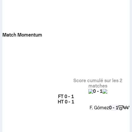
Match Momentum
Score cumulé sur les 2
matches
0
-
1
FT
0 - 1
HT
0 - 1
F. Gómez
44'
0 - 1