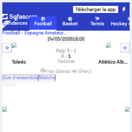
Télécharger la app
Tendances
Football
Basket
Tennis
Hockey su
Football
Espagne
Amateur
Tercera Federacion, Group 18, Promotion Playoffs
,
Demi f
24/05/2026
16:00
CD Toledo
vs
Atlético Albacete
scores en direct ,
résultats des face-à-face , classements et pronostics
Agg
:
0
-
1
0
-
1
Terminé
Toledo
Atlético Albacete
Fran Gómez
44' (Pen.)
Vue d'ensemble
Matchs