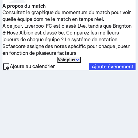
A propos du match
Consultez le graphique du momentum du match pour voir
quelle équipe domine le match en temps réel.
A ce jour,
Liverpool FC
est classé 14e, tandis que
Brighton
& Hove Albion
est classé 5e. Comparez les meilleurs
joueurs de chaque équipe ? Le systéme de notation
Sofascore assigne des notes spécific pour chaque joueur
en fonction de plusieurs facteurs.
Voir plus
Ajoute au calendrier
Ajoute événement