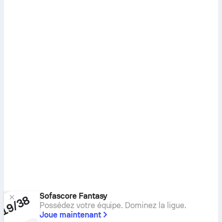
Sofascore Fantasy
Possédez votre équipe. Dominez la ligue.
Joue maintenant