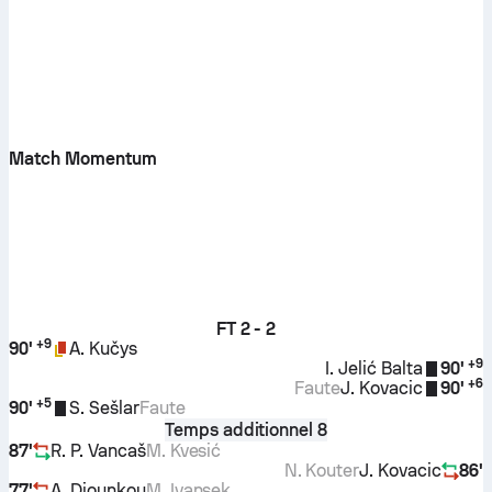
Match Momentum
FT
2 - 2
+
9
90'
A. Kučys
+
9
I. Jelić Balta
90'
+
6
Faute
J. Kovacic
90'
+
5
90'
S. Sešlar
Faute
Temps additionnel 8
87'
R. P. Vancaš
M. Kvesić
N. Kouter
J. Kovacic
86'
77'
A. Diounkou
M. Ivansek