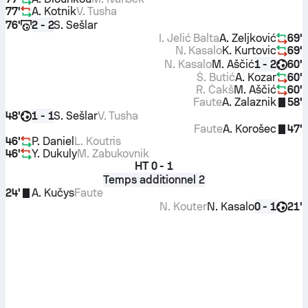
77'
A. Kotnik
V. Tusha
76'
S. Sešlar
2 - 2
I. Jelić Balta
A. Zeljković
69'
N. Kasalo
K. Kurtovic
69'
N. Kasalo
M. Aščić
60'
1 - 2
Š. Butić
A. Kozar
60'
R. Čakš
M. Aščić
60'
Faute
A. Zalaznik
58'
48'
S. Sešlar
V. Tusha
1 - 1
Faute
A. Korošec
47'
46'
P. Daniel
L. Koutris
46'
Y. Dukuly
M. Zabukovnik
HT
0 - 1
Temps additionnel 2
24'
A. Kučys
Faute
N. Kouter
N. Kasalo
21'
0 - 1