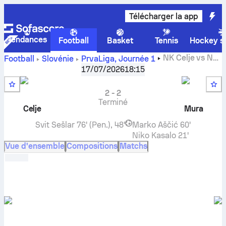
Télécharger la app
Tendances
Football
Basket
Tennis
Hockey su
NK Celje
vs
NŠ
Football
Slovénie
PrvaLiga
,
Journée 1
Mura
scores en direct , résultats des face-à-face ,
17/07/2026
18:15
classements et pronostics
2
-
2
Terminé
Celje
Mura
Svit Sešlar
76' (Pen.), 48'
Marko Aščić
60'
Niko Kasalo
21'
Vue d'ensemble
Compositions
Matchs