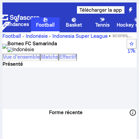
Télécharger la app
Tendances
Football
Basket
Tennis
Hockey su
scores,
Football
Indonésie
Indonesia Super League
rencontres, classements et statistiques des joueurs de
Borneo FC Samarinda
Pusamania Borneo
Indonésie
17k
Vue d'ensemble
Matchs
Effectif
Présenté
Forme récente