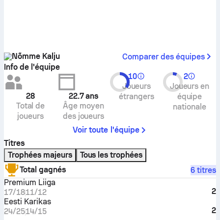
Nõmme Kalju
Comparer des équipes
Info de l'équipe
10
2
Joueurs
Joueurs en
28
22.7
ans
étrangers
équipe
Total de
Âge moyen
nationale
joueurs
des joueurs
Voir toute l'équipe
Titres
Trophées majeurs
Tous les trophées
Total gagnés
6 titres
Premium Liiga
2
17/18
11/12
Eesti Karikas
2
24/25
14/15