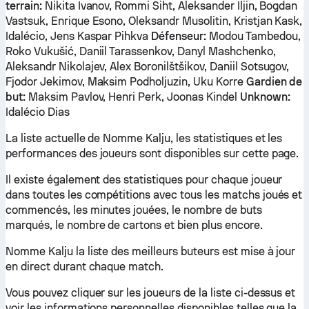
terrain:
Nikita Ivanov, Rommi Siht, Aleksander Iljin, Bogdan
Vastsuk, Enrique Esono, Oleksandr Musolitin, Kristjan Kask,
Idalécio, Jens Kaspar Pihkva
Défenseur:
Modou Tambedou,
Roko Vukušić, Daniil Tarassenkov, Danyl Mashchenko,
Aleksandr Nikolajev, Alex Boronilštšikov, Daniil Sotsugov,
Fjodor Jekimov, Maksim Podholjuzin, Uku Korre
Gardien de
but:
Maksim Pavlov, Henri Perk, Joonas Kindel
Unknown:
Idalécio Dias
La liste actuelle de Nomme Kalju, les statistiques et les
performances des joueurs sont disponibles sur cette page.
Il existe également des statistiques pour chaque joueur
dans toutes les compétitions avec tous les matchs joués et
commencés, les minutes jouées, le nombre de buts
marqués, le nombre de cartons et bien plus encore.
Nomme Kalju la liste des meilleurs buteurs est mise à jour
en direct durant chaque match.
Vous pouvez cliquer sur les joueurs de la liste ci-dessus et
voir les informations personnelles disponibles telles que la