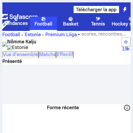
Télécharger la app
Tendances
Football
Basket
Tennis
Hockey su
scores, rencontres,
Football
Estonie
Premium Liiga
classements et statistiques des joueurs de Nomme Kalju
Nõmme Kalju
Estonie
19k
Vue d'ensemble
Matchs
Effectif
Présenté
Forme récente