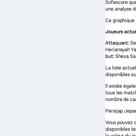
Sofascore que
une analyse d
Ce graphique 
Joueurs actue
Attaquant:
Se
Heriansyah Y
but:
Sheva Sa
La liste actue
disponibles su
Il existe éga
tous les matc
nombre de car
Persijap Jepar
Vous pouvez cl
disponibles tel
la valeur du jo