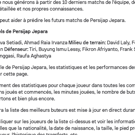
 nous générons à partir des 10 derniers matchs de l'équipe, de
étaillée et nos propres connaissances.
peut aider à prédire les futurs matchs de Persijap Jepara.
ls de Persijap Jepara
va Setiadi, Ahmad Raia Irvanza
Milieu de terrain:
David Laly, F
an
Défenseur:
Tiri, Buyung Ismu Lessy, Fikron Afriyanto, Fran
nggasi, Raufa Aghastya
lle de Persijap Jepara, les statistiques et les performances de
r cette page.
lement des statistiques pour chaque joueur dans toutes les co
hs joués et commencés, les minutes jouées, le nombre de but
tons et bien plus encore.
a la liste des meilleurs buteurs est mise à jour en direct dur
iquer sur les joueurs de la liste ci-dessus et voir les informa
les que la nationalité, la date de naissance, la taille, le pied pr
ueur, l'historique des transferts, etc.