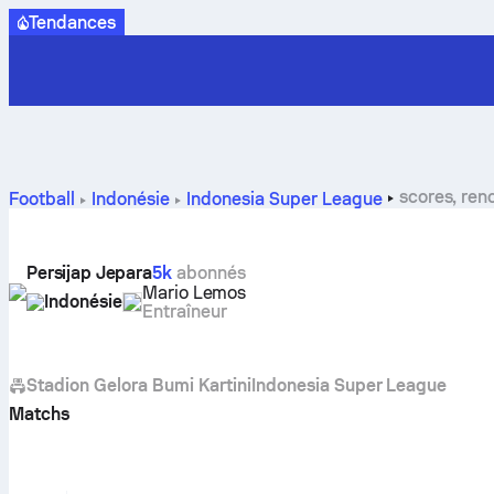
Tendances
scores, ren
Football
Indonésie
Indonesia Super League
Persijap Jepara
5k
abonnés
Mario Lemos
Indonésie
Entraîneur
Stadion Gelora Bumi Kartini
Indonesia Super League
Matchs