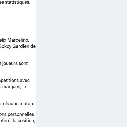
s statistiques,
elix Marcelino,
k Sokoy
Gardien de
s joueurs sont
mpétitions avec
s marqués, le
ant chaque match.
tions personnelles
éféré, la position,