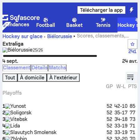
Télécharger la app
Tendances
Football
Basket
Tennis
Hockey su
Scores, classements,
Hockey sur glace
Biélorussie
équipes, calendrier et statistiques de Extraliga
Extraliga
Biélorussie
Select season in unique tournament header
25/26
241
4 sept.
24 avr.
Classement
Détails
Matchs
displ
Tout
À domicile
À l'extérieur
GP
W-L
PTS
Playoffs
1
Yunost
52
42-10
85
2
Soligorsk
52
35-17
77
3
Vitebsk
52
34-18
73
4
Lida
52
33-19
71
5
Slavutych Smolensk
52
33-19
71
6
Zhlobin
52
32-20
70