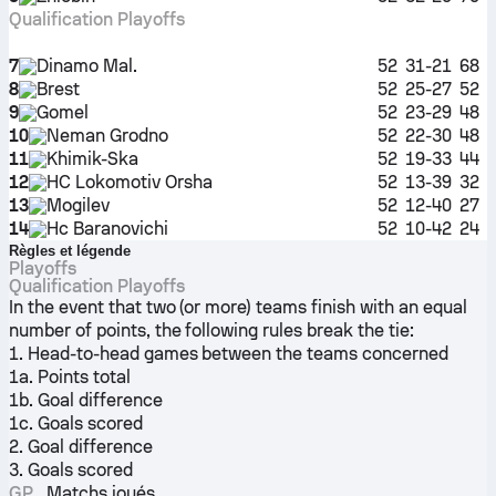
Qualification Playoffs
7
Dinamo Mal.
52
31-21
68
8
Brest
52
25-27
52
9
Gomel
52
23-29
48
10
Neman Grodno
52
22-30
48
11
Khimik-Ska
52
19-33
44
12
HC Lokomotiv Orsha
52
13-39
32
13
Mogilev
52
12-40
27
14
Hc Baranovichi
52
10-42
24
Règles et légende
Playoffs
Qualification Playoffs
In the event that two (or more) teams finish with an equal
number of points, the following rules break the tie:
1. Head-to-head games between the teams concerned
1a. Points total
1b. Goal difference
1c. Goals scored
2. Goal difference
3. Goals scored
GP
Matchs joués