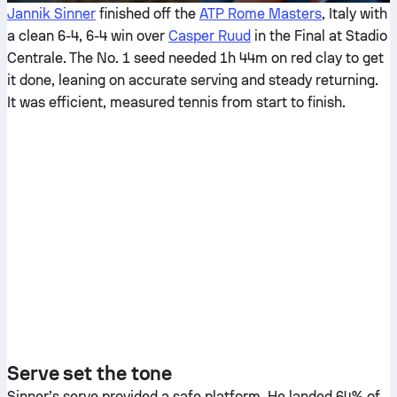
Jannik Sinner
finished off the
ATP Rome Masters
, Italy with
a clean 6-4, 6-4 win over
Casper Ruud
in the Final at Stadio
Centrale. The No. 1 seed needed 1h 44m on red clay to get
it done, leaning on accurate serving and steady returning.
It was efficient, measured tennis from start to finish.
Serve set the tone
Sinner’s serve provided a safe platform. He landed 64% of