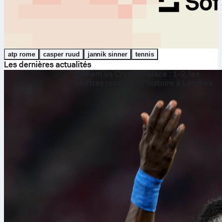
atp rome
casper ruud
jannik sinner
tennis
Les dernières actualités
Fulham vs Crystal Palace : 1-2, les
chiffres racontent l’histoire à Londres