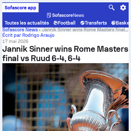
Sofascore app
Toutes les actualités
Football
Transferts
Baske
Sofascore News
Jannik Sinner wins Rome Masters final
vs Ruud 6-4, 6-4
Écrit par Rodrigo Araujo
17 mai 2026
Jannik Sinner wins Rome Masters
final vs Ruud 6-4, 6-4