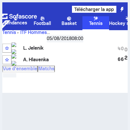
Télécharger la app
Tendances
Football
Basket
Tennis
Hockey su
Tennis
ITF Hommes
Score en
Slovakia F3, Singles Qualifying
05/08/2018
08:00
,
Qualification
direct
Lukas Jelenik
-
Allen Hlavenka
et résultats des face
L. Jelenik
4
0
0
à face
2
6
6
A. Hlavenka
Vue d'ensemble
Matchs