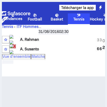
Télécharger la app
Tendances
Football
Basket
Tennis
Hockey su
Tennis
ITF Hommes
Score en direct
Indonesia F3, Singles
31/08/2016
,
16eme de finale
02:30
Arief Rahman
-
Anthony Susanto
et résultats des face à
A. Rahman
3
3
0
face
WC
2
6
6
A. Susanto
Q
Vue d'ensemble
Matchs