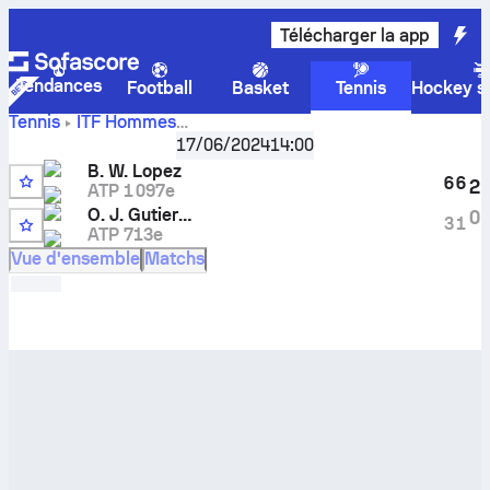
Télécharger la app
Tendances
Football
Basket
Tennis
Hockey su
Tennis
ITF Hommes
Mungia, Singles Main, M-ITF-ESP-20A
,
16eme de finale
17/06/2024
14:00
Score en direct
Benjamin Winter Lopez
-
Oscar Jose
B. W. Lopez
Gutierrez
et résultats des face à face
6
6
2
ATP 1 097e
O. J. Gutierrez
0
3
1
ATP 713e
Vue d'ensemble
Matchs