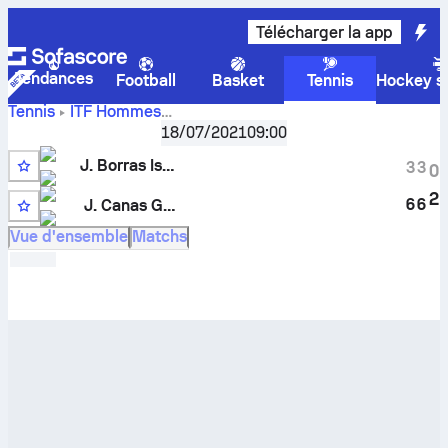
Télécharger la app
Tendances
Football
Basket
Tennis
Hockey su
Tennis
ITF Hommes
Gandia, Singles Qualifying M-ITF-ESP-17A
,
Qualification
18/07/2021
09:00
Score en direct
J. Borras Isern
-
J. Canas Garcia
et
J. Borras Isern
résultats des face à face
3
3
0
2
6
6
J. Canas Garcia
9
Vue d'ensemble
Matchs