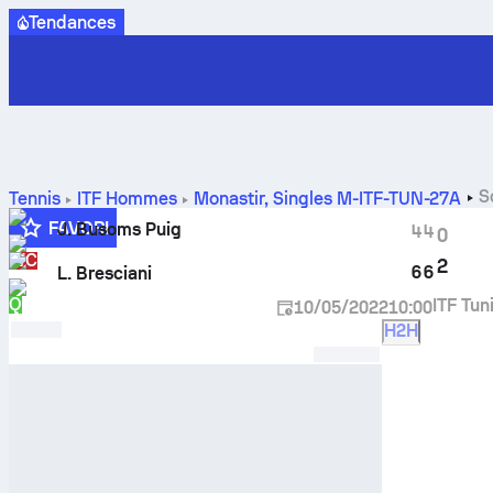
Tendances
S
Tennis
ITF Hommes
Monastir, Singles M-ITF-TUN-27A
FAVORI
J. Busoms Puig
4
4
0
WC
2
6
6
L. Bresciani
Q
ITF Tun
10/05/2022
10:00
H2H