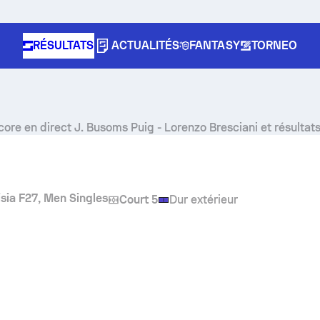
RÉSULTATS
ACTUALITÉS
FANTASY
TORNEO
core en direct
J. Busoms Puig
-
Lorenzo Bresciani
et résultat
isia F27, Men Singles
Court 5
Dur extérieur