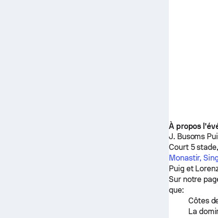
À propos l'é
J. Busoms Pu
Court 5 stade,
Monastir, Sin
Puig
et
Lorenz
Sur notre pag
que:
Côtes de
La domin