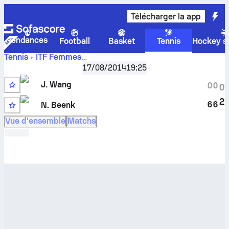
Télécharger la app
Tendances
Football
Basket
Tennis
Hockey su
Tennis
ITF Femmes
Score
Winnipeg, Singles Qualifying W-C25-CAN-02A
17/08/2014
19:25
en direct
Jennifer Wang
-
Nyla Beenk
et résultats des face
J. Wang
0
0
0
à face
2
6
6
N. Beenk
Vue d'ensemble
Matchs