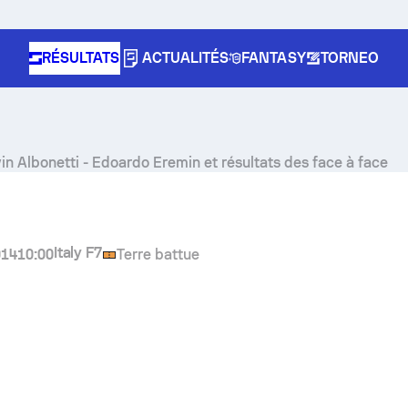
RÉSULTATS
ACTUALITÉS
FANTASY
TORNEO
in Albonetti
-
Edoardo Eremin
et résultats des face à face
Italy F7
014
10:00
Terre battue