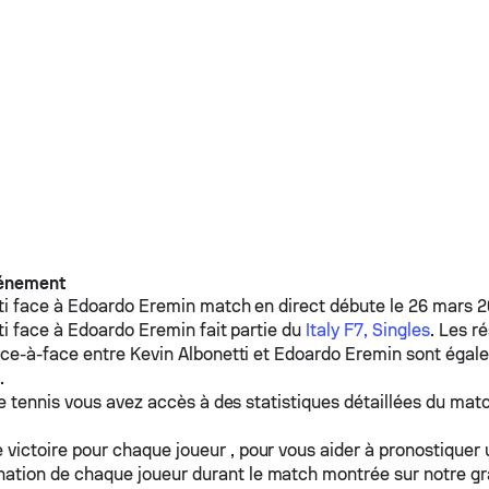
vénement
ti
face à
Edoardo Eremin
match en direct débute le 26 mars 20
ti
face à
Edoardo Eremin
fait partie du
Italy F7, Singles
. Les r
ace-à-face entre
Kevin Albonetti
et
Edoardo Eremin
sont égale
.
e tennis vous avez accès à des statistiques détaillées du matc
 victoire pour chaque joueur , pour vous aider à pronostiquer
ation de chaque joueur durant le match montrée sur notre g