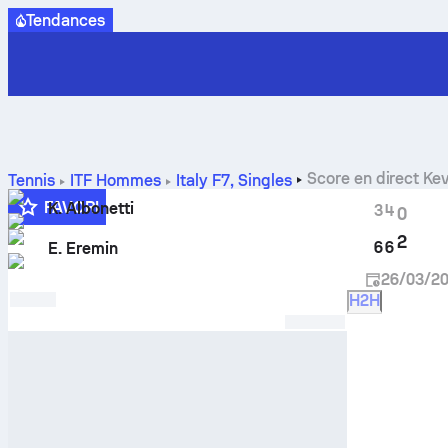
Tendances
Score en direct
Kev
Tennis
ITF Hommes
Italy F7, Singles
FAVORI
K. Albonetti
3
4
0
2
6
6
E. Eremin
26/03/2
H2H