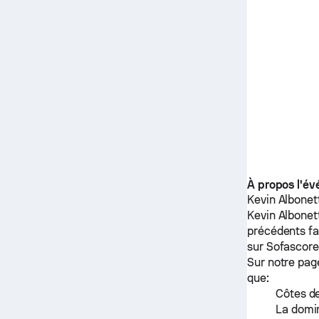
À propos l'é
Kevin Albonet
Kevin Albonet
précédents f
sur Sofascore
Sur notre pag
que:
Côtes de
La domin