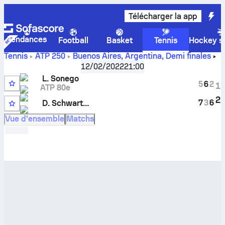
Télécharger la app
Tendances
Football
Basket
Tennis
Hockey su
Tennis
ATP
250
Buenos Aires, Argentina
,
Demi finales
Score en direct
Lorenzo Sonego
-
Diego Schwartzman
et
12/02/2022
21:00
résultats des face à face
L. Sonego
5
6
2
1
ATP 80e
3
2
7
3
6
D. Schwartzman
2
Vue d'ensemble
Matchs