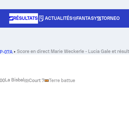
RÉSULTATS
ACTUALITÉS
FANTASY
TORNEO
Score en direct
Marie Weckerle
-
Lucia Gale
et résul
SP-07A
La Bisbal
:00
Court 7
Terre battue