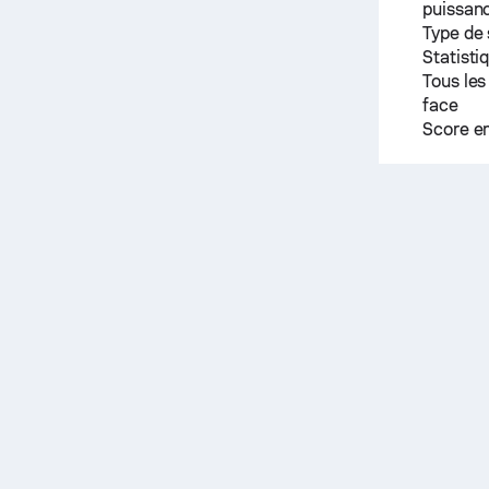
puissanc
Type de
Statisti
Tous les
face
Score e