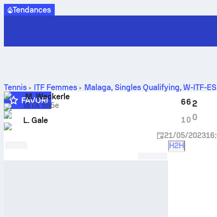
Tendances
Tennis
ITF Femmes
Malaga, Singles Qualifying, W-ITF-E
face
M. Weckerle
FAVORI
6
6
2
WTA 595e
4
0
1
0
L. Gale
21/05/2023
16
H2H