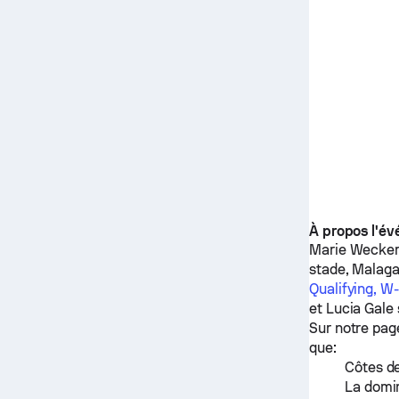
À propos l'é
Marie Wecker
stade, Malaga 
Qualifying, W
et
Lucia Gale
Sur notre pag
que:
Côtes de
La domin