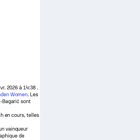
r. 2026 à 14:38 .
aden Women
. Les
ć-Bagarić
sont
h en cours, telles
 un vainqueur
raphique de