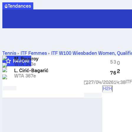
Tendances
Tennis
ITF Femmes
ITF W100 Wiesbaden Women
,
Qualifi
des face à face
M. Rouvroy
FAVORI
5
3
0
WTA 343e
L. Ćirić-Bagarić
2
7
6
WTA 367e
IT
27/04/2026
14:38
H2H