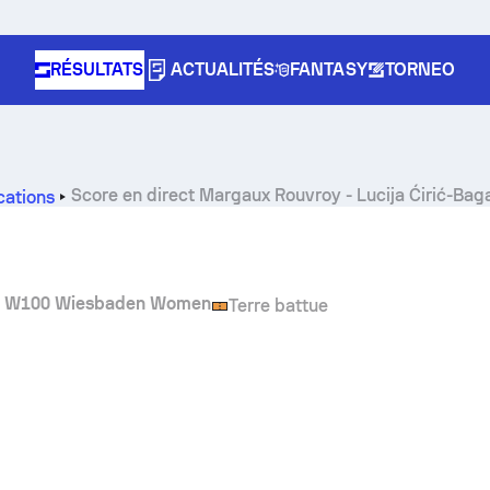
RÉSULTATS
ACTUALITÉS
FANTASY
TORNEO
Score en direct
Margaux Rouvroy
-
Lucija Ćirić-Bag
cations
F W100 Wiesbaden Women
Terre battue