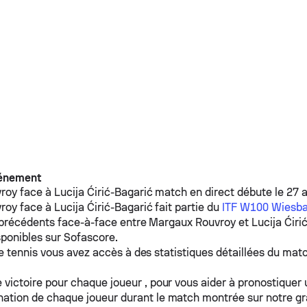
vénement
roy
face à
Lucija Ćirić-Bagarić
match en direct débute le 27 av
roy
face à
Lucija Ćirić-Bagarić
fait partie du
ITF W100 Wiesb
 précédents face-à-face entre
Margaux Rouvroy
et
Lucija Ćiri
ponibles sur Sofascore.
e tennis vous avez accès à des statistiques détaillées du matc
 victoire pour chaque joueur , pour vous aider à pronostiquer
ation de chaque joueur durant le match montrée sur notre g