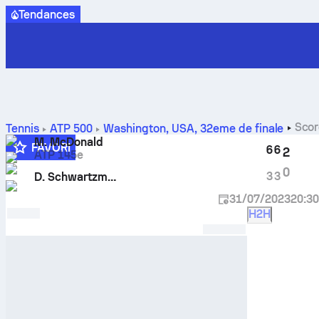
Tendances
Scor
Tennis
ATP
500
Washington, USA
,
32eme de finale
face
M. McDonald
FAVORI
6
6
2
ATP 145e
0
3
3
D. Schwartzman
31/07/2023
20:3
H2H