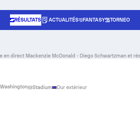
RÉSULTATS
ACTUALITÉS
FANTASY
TORNEO
e en direct
Mackenzie McDonald
-
Diego Schwartzman
et rés
Washington
0
Stadium
Dur extérieur