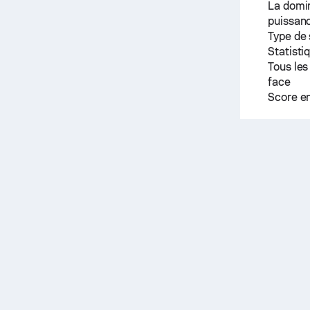
La domin
puissanc
Type de
Statisti
Tous les
face
Score e