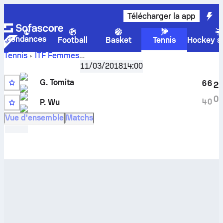
Télécharger la app
Tendances
Football
Basket
Tennis
Hockey su
Tennis
ITF Femmes
Sao Jose Dos Campos, Singles Qualifying W-WITF-BRA
,
Q
11/03/2018
14:00
Score en direct
Giovanna Tomita
-
Pamela Wu
et
G. Tomita
résultats des face à face
6
6
2
0
4
0
P. Wu
Vue d'ensemble
Matchs