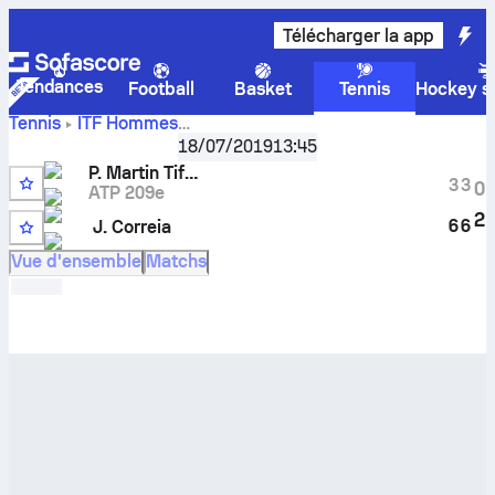
Télécharger la app
Tendances
Football
Basket
Tennis
Hockey su
Tennis
ITF Hommes
Gandia, Singles M-ITF-ESP-18A
,
Huitièmes de finale
18/07/2019
13:45
Score en direct
Pol Martin Tiffon
-
Jordan Correia
et
P. Martin Tiffon
résultats des face à face
3
3
0
ATP 209e
2
6
6
J. Correia
6
Vue d'ensemble
Matchs