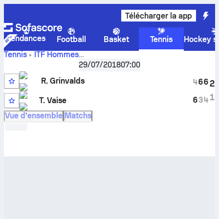
Télécharger la app
Tendances
Football
Basket
Tennis
Hockey su
Tennis
ITF Hommes
Score en
Latvia F1, Singles Qualifying
29/07/2018
,
Qualification
07:00
direct
Roberts Grinvalds
-
Tomas Vaise
et résultats des
R. Grinvalds
4
6
6
2
face à face
3
1
6
3
4
T. Vaise
Vue d'ensemble
Matchs