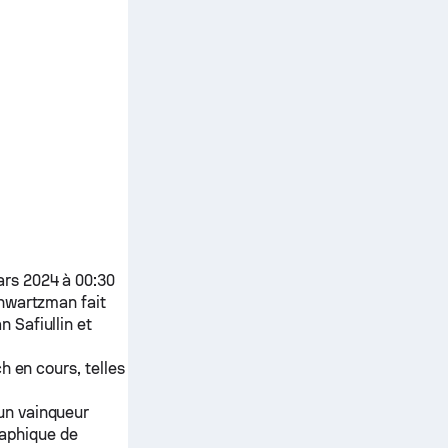
ars 2024 à 00:30
hwartzman
fait
 Safiullin
et
h en cours, telles
 un vainqueur
raphique de