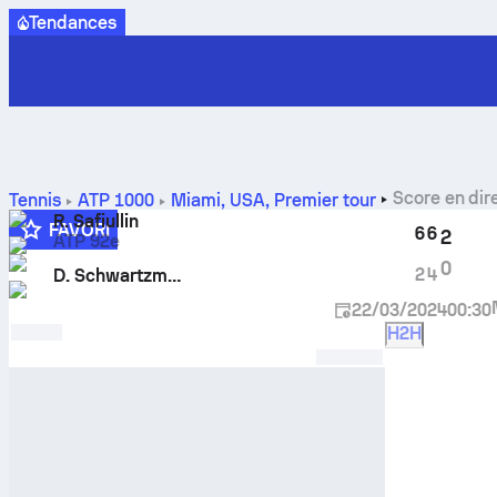
Tendances
Score en dir
Tennis
ATP
1000
Miami, USA
,
Premier tour
R. Safiullin
FAVORI
6
6
2
ATP 92e
0
2
4
D. Schwartzman
22/03/2024
00:30
H2H