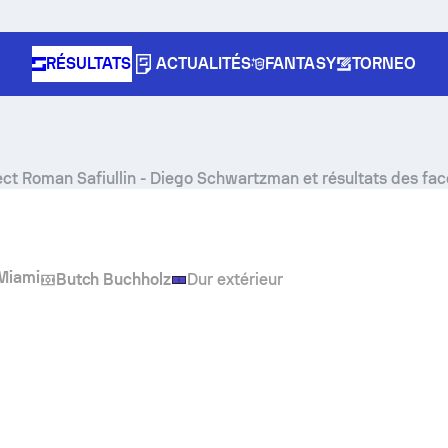
RÉSULTATS
ACTUALITÉS
FANTASY
TORNEO
ect
Roman Safiullin
-
Diego Schwartzman
et résultats des fac
Miami
Butch Buchholz
Dur extérieur