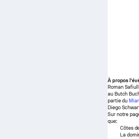
À propos l'é
Roman Safiull
au Butch Buch
partie du
Mia
Diego Schwa
Sur notre pag
que:
Côtes de
La domin