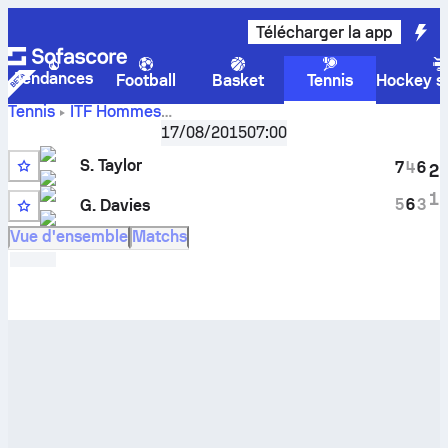
Télécharger la app
Tendances
Football
Basket
Tennis
Hockey su
Tennis
ITF Hommes
Score en direct
Finland F3, Singles
,
17/08/2015
1/16-finals (R32)
07:00
Sam Taylor
-
George Davies
et résultats des face à face
S. Taylor
7
4
6
2
1
5
6
3
G. Davies
Vue d'ensemble
Matchs