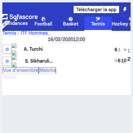
Télécharger la app
Tendances
Football
Basket
Tennis
Hockey su
Tennis
ITF Hommes
Sharm El Sheikh, Singles Qualifying M-ITF-EGY-06A
,
Quali
16/02/2020
12:00
Score en direct
Anthony Turchi
-
Sergo Sikharulidze
et
A. Turchi
résultats des face à face
6
1
4
1
2
4
6
10
S. Sikharulidze
WC
Vue d'ensemble
Matchs