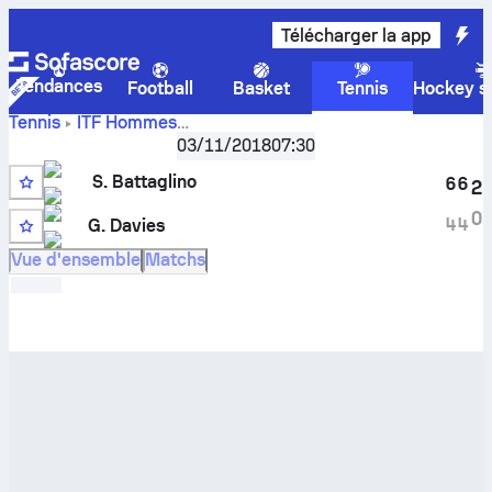
Télécharger la app
Tendances
Football
Basket
Tennis
Hockey su
Tennis
ITF Hommes
Score en
Greece F7, Singles Qualifying
03/11/2018
,
07:30
Qualification
direct
Stefano Battaglino
-
George Davies
et résultats des
S. Battaglino
6
6
2
face à face
1
0
4
4
G. Davies
Vue d'ensemble
Matchs