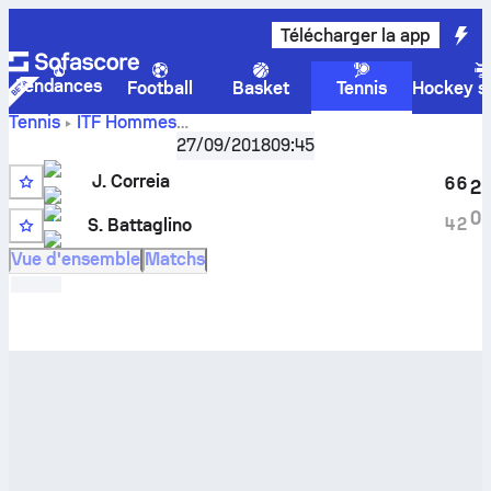
Télécharger la app
Tendances
Football
Basket
Tennis
Hockey su
Tennis
ITF Hommes
Score en direct
Egypt F20, Singles
,
27/09/2018
Huitièmes de finale
09:45
Jordan Correia
-
Stefano Battaglino
et résultats des face à
J. Correia
6
6
2
face
1
0
4
2
S. Battaglino
Vue d'ensemble
Matchs