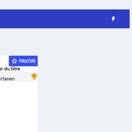
FAVORI
r du titre
irtanen