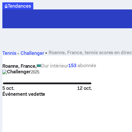
Tendances
Roanne, France, tennis scores en dire
Tennis
Challenger
153
abonnés
Dur intérieur
Roanne, France,
Challenger
Select season in unique tournament header
2025
5 oct.
12 oct.
Événement vedette