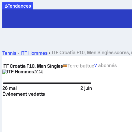
Tendances
ITF Croatia F10, Men Singles scores, 
Tennis
ITF Hommes
7
abonnés
Terre battue
ITF Croatia F10, Men Singles
ITF Hommes
Select season in unique tournament header
2024
26 mai
2 juin
Événement vedette