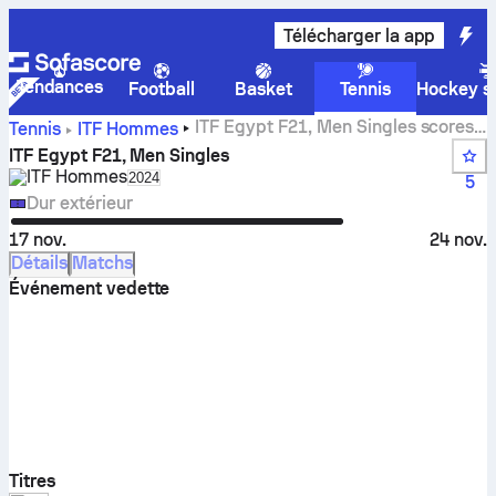
Télécharger la app
Tendances
Football
Basket
Tennis
Hockey su
ITF Egypt F21, Men Singles scores,
Tennis
ITF Hommes
résultats et matchs en direct
ITF Egypt F21, Men Singles
ITF Hommes
Select season in unique tournament header
2024
5
Dur extérieur
17 nov.
24 nov.
Détails
Matchs
Événement vedette
Titres