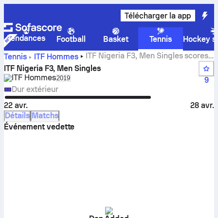
Télécharger la app
Tendances
Football
Basket
Tennis
Hockey su
ITF Nigeria F3, Men Singles scores,
Tennis
ITF Hommes
résultats et matchs en direct
ITF Nigeria F3, Men Singles
ITF Hommes
Select season in unique tournament header
2019
9
Dur extérieur
22 avr.
28 avr.
Détails
Matchs
Événement vedette