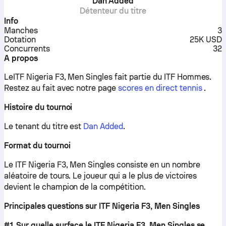
Dan Added
Détenteur du titre
Info
Manches
3
Dotation
25K USD
Concurrents
32
A propos
LeITF Nigeria F3, Men Singles fait partie du ITF Hommes.
Restez au fait avec notre page
scores en direct tennis
.
Histoire du tournoi
Le tenant du titre est
Dan Added
.
Format du tournoi
Le ITF Nigeria F3, Men Singles consiste en un nombre
aléatoire de tours. Le joueur qui a le plus de victoires
devient le champion de la compétition.
Principales questions sur ITF Nigeria F3, Men Singles
#1 Sur quelle surface le ITF Nigeria F3, Men Singles se