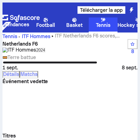
Télécharger la app
Tendances
Football
Basket
Tennis
Hockey su
ITF Netherlands F6 scores,
Tennis
ITF Hommes
résultats et matchs en direct
Netherlands F6
ITF Hommes
Select season in unique tournament header
2024
8
Terre battue
1 sept.
8 sept.
Détails
Matchs
Événement vedette
Titres