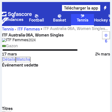
Télécharger la app
Tendances
Football
Basket
Tennis
Hockey su
ITF Australia 06A, Women Singles
Tennis
ITF Femmes
scores, résultats et matchs en direct
ITF Australia 06A, Women Singles
ITF Femmes
Select season in unique tournament header
2024
6
Gazon
17 mars
24 mars
Détails
Matchs
Événement vedette
Titres