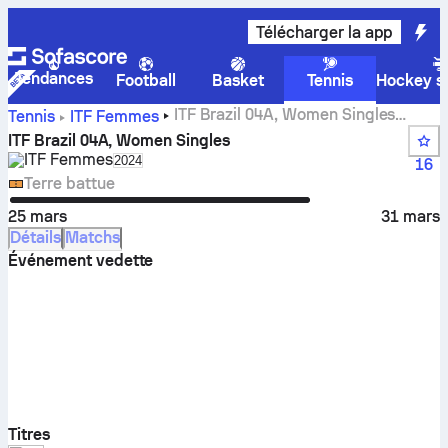
Télécharger la app
Tendances
Football
Basket
Tennis
Hockey su
ITF Brazil 04A, Women Singles
Tennis
ITF Femmes
scores, résultats et matchs en direct
ITF Brazil 04A, Women Singles
ITF Femmes
Select season in unique tournament header
2024
16
Terre battue
25 mars
31 mars
Détails
Matchs
Événement vedette
Titres