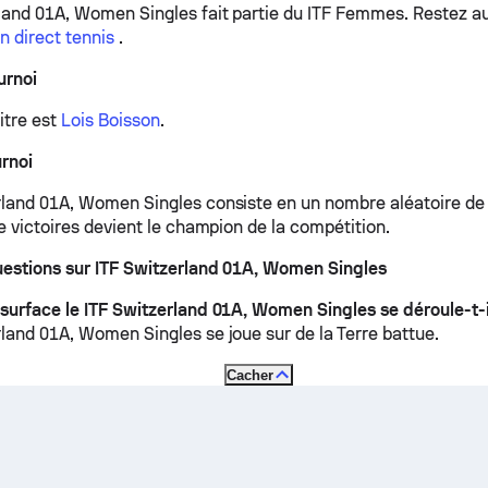
land 01A, Women Singles fait partie du ITF Femmes.
Restez au
n direct tennis
.
urnoi
itre est
Lois Boisson
.
rnoi
rland 01A, Women Singles consiste en un nombre aléatoire de 
de victoires devient le champion de la compétition.
uestions sur ITF Switzerland 01A, Women Singles
 surface le ITF Switzerland 01A, Women Singles se déroule-t-i
rland 01A, Women Singles se joue sur de la
Terre battue
.
Cacher