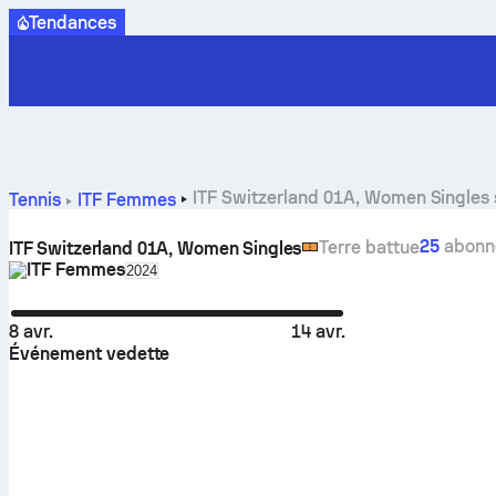
Tendances
ITF Switzerland 01A, Women Singles s
Tennis
ITF Femmes
25
abonn
Terre battue
ITF Switzerland 01A, Women Singles
ITF Femmes
Select season in unique tournament header
2024
8 avr.
14 avr.
Événement vedette