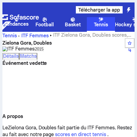
Télécharger la app
Tendances
Football
Basket
Tennis
Hockey su
ITF Zielona Gora, Doubles scores,
Tennis
ITF Femmes
résultats et matchs en direct
Zielona Gora, Doubles
ITF Femmes
Select season in unique tournament header
2015
4
Détails
Matchs
Événement vedette
A propos
LeZielona Gora, Doubles fait partie du ITF Femmes.
Restez
au fait avec notre page
scores en direct tennis
.