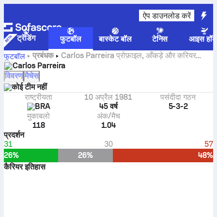
ऐप डाउनलोड करें
ट्रेंडिंग
फुटबॉल
बास्केट बॉल
टेनिस
आइस हॉक
प्रबंधक
Carlos Parreira प्रोफ़ाइल, आँकड़े और करियर
फुटबॉल
इतिहास
Carlos Parreira
विवरण
मैचेस
कोई टीम नहीं
राष्ट्रीयता
10 अप्रैल 1981
पसंदीदा गठन
BRA
45 वर्ष
5-3-2
मुकाबलो
अंक/मैच
118
1.04
प्रदर्शन
31
30
57
26%
26%
48%
कैरियर इतिहास