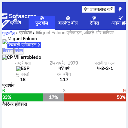
ऐप डाउनलोड करें
ट्रेंडिंग
फुटबॉल
बास्केट बॉल
टेनिस
आइस हॉक
प्रबंधक
Miguel Falcon प्रोफ़ाइल, आँकड़े और करियर
फुटबॉल
इतिहास
Miguel Falcon
खिलाड़ी प्रोफ़ाइल
विवरण
मैचेस
CP Villarrobledo
राष्ट्रीयता
24 अप्रैल 1979
पसंदीदा गठन
ESP
47 वर्ष
4-2-3-1
मुकाबलो
अंक/मैच
18
1.17
प्रदर्शन
6
3
9
33%
17%
50%
कैरियर इतिहास