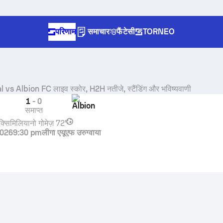
परिणाम
समाचार
फैंटेसी
TORNEO
l
vs
Albion FC
लाइव स्कोर, H2H नतीजे, स्टैंडिंग और भविष्यवाणी
1
-
0
l
Albion
समाप्त
ैक्सिमिलियानो गोमेज़
72'
026
9:30 pm
लीगा एयूएफ उरुग्वाया