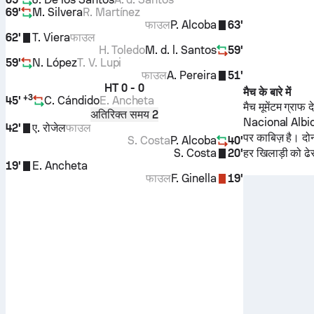
69'
M. Silvera
R. Martínez
फाउल
P. Alcoba
63'
62'
T. Viera
फाउल
H. Toledo
M. d. l. Santos
59'
59'
N. López
T. V. Lupi
फाउल
A. Pereira
51'
HT
0 - 0
मैच के बारे में
+
3
45'
C. Cándido
E. Ancheta
मैच मूमेंटम ग्राफ
अतिरिक्त समय 2
Nacional
Albi
42'
ए. रोजेल
फाउल
पर काबिज़ है। दोन
S. Costa
P. Alcoba
40'
S. Costa
20'
हर खिलाड़ी को ढेर
19'
E. Ancheta
फाउल
F. Ginella
19'