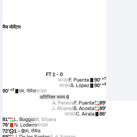
मैच मोमेंटम
FT
1 - 0
+
7
फाउल
F. Puente
90'
+
3
फाउल
Á. López
90'
+
2
90'
एम. गोमेज़
फाउल
अतिरिक्त समय 6
A. Pereira
F. Puente
89'
J. Álvarez
B. Acosta
89'
फाउल
C. Airala
86'
81'
L. Boggio
M. Silvera
76'
N. Lodeiro
फाउल
72'
एम. गोमेज़
1 - 0
69'
J. De los Santos
A. d. Santos