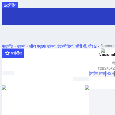
ट्रेंडिंग
Naciona
फुटबॉल
उरुग्वे
लीगा एयूएफ उरुग्वे, इंटरमीडियो, सीरी बी
,
दौर 2
पसंदीदा
Naciona
म
23/5/2
लाईन अप्स
H2H