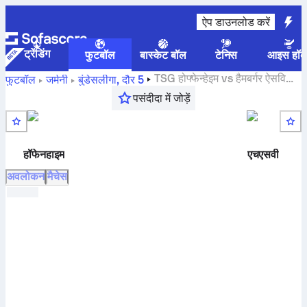
ऐप डाउनलोड करें
ट्रेंडिंग
फुटबॉल
बास्केट बॉल
टेनिस
आइस हॉक
TSG होफ्फेन्हेइम
vs
हैमबर्गर ऐसवि
फुटबॉल
जर्मनी
बुंडेसलीगा
,
दौर 5
लाइव स्कोर, H2H नतीजे, स्टैंडिंग और भविष्यवाणी
पसंदीदा में जोड़ें
हॉफेनहाइम
एचएसवी
अवलोकन
मैचेस