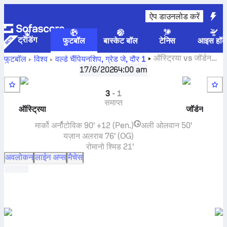
ऐप डाउनलोड करें
ट्रेंडिंग
फुटबॉल
बास्केट बॉल
टेनिस
आइस हॉक
ऑस्ट्रिया
vs
जॉर्डन
फुटबॉल
विश्व
वर्ल्ड चैंपियनशिप, ग्रेड जे
,
दौर 1
लाइव स्कोर, H2H नतीजे, स्टैंडिंग और भविष्यवाणी
17/6/2026
4:00 am
3
-
1
समाप्त
ऑस्ट्रिया
जॉर्डन
मार्को अर्नौटोविक
90' +12 (Pen.)
अली ओलवान
50'
यज़ान अलराब
76' (OG)
रोमानो श्मिड
21'
अवलोकन
लाईन अप्स
मैचेस