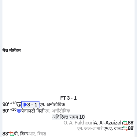
मैच मोमेंटम
FT
3 - 1
+
12
90'
एम. अर्नौटोविक
3 - 1
+
10
90'
पेनालटी मिली
एम. अर्नौटोविक
अतिरिक्त समय 10
O. A. Fakhouri
A. Al-Azaizeh
89'
एम. अल-तामारी
एम.ए. दाउद
88'
83'
पी. विमर
आर. श्मिड