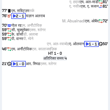
ए. हद्दाद
एम. अल-मार्डी
81'
ए. नसीब
एस. ए. रूसन
81'
77'
एम. सबिट्ज़र
तर्क
76'
यज़ान अलराब
2 - 1
M. Abualnadi
एस. ओबैद
72'
70'
गोल रद्द
एम. अर्नौटोविक
59'
सी. चुक्वुमेका
एक्स. श्लेगर
59'
के. डांसो
डी. अलाबा
59'
पी. वानर
पी. म्वेने
एन. अल-रवाब्देह
ए. ओलवान
50'
1 - 1
46'
एम. अर्नौटोविक
एस. कालाजदज़िक
HT
1 - 0
अतिरिक्त समय 4
21'
आर. श्मिड
एक्स. श्लेगर
1 - 0