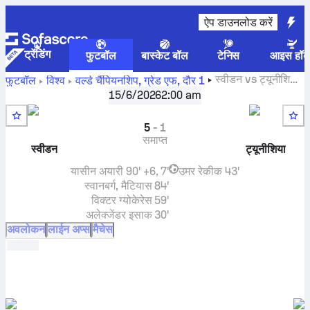
ऐप डाउनलोड करें
ट्रेंडिंग
फुटबॉल
बास्केट बॉल
टेनिस
आइस हॉक
स्वीडन
vs
ट्यूनीशिया
फुटबॉल
विश्व
वर्ल्ड चैंपियनशिप, ग्रेड एफ
,
दौर 1
लाइव स्कोर, H2H नतीजे, स्टैंडिंग और भविष्यवाणी
15/6/2026
2:00 am
5
-
1
समाप्त
स्वीडन
ट्यूनीशिया
यासीन अयारी
90' +6, 7'
उमर रेकीक
43'
स्वानबर्ग, मैटियास
84'
विक्टर ग्योकेरेस
59'
अलेक्जेंडर इसाक
30'
अवलोकन
लाईन अप्स
मैचेस