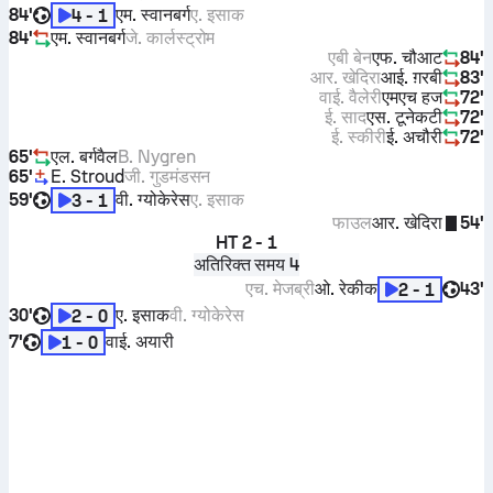
84'
एम. स्वानबर्ग
ए. इसाक
4 - 1
84'
एम. स्वानबर्ग
जे. कार्लस्ट्रोम
एबी बेन
एफ. चौआट
84'
आर. खेदिरा
आई. ग़रबी
83'
वाई. वैलेरी
एमएच हज
72'
ई. साद
एस. टूनेकटी
72'
ई. स्कीरी
ई. अचौरी
72'
65'
एल. बर्गवैल
B. Nygren
65'
E. Stroud
जी. गुडमंडसन
59'
वी. ग्योकेरेस
ए. इसाक
3 - 1
फाउल
आर. खेदिरा
54'
HT
2 - 1
अतिरिक्त समय 4
एच. मेजब्री
ओ. रेकीक
43'
2 - 1
30'
ए. इसाक
वी. ग्योकेरेस
2 - 0
7'
वाई. अयारी
1 - 0