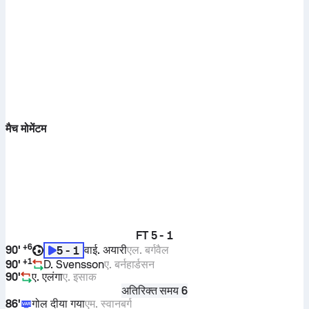
मैच मोमेंटम
FT
5 - 1
+
6
90'
वाई. अयारी
एल. बर्गवैल
5 - 1
+
1
90'
D. Svensson
ए. बर्नहार्डसन
90'
ए. एलंगा
ए. इसाक
अतिरिक्त समय 6
86'
गोल दीया गया
एम. स्वानबर्ग