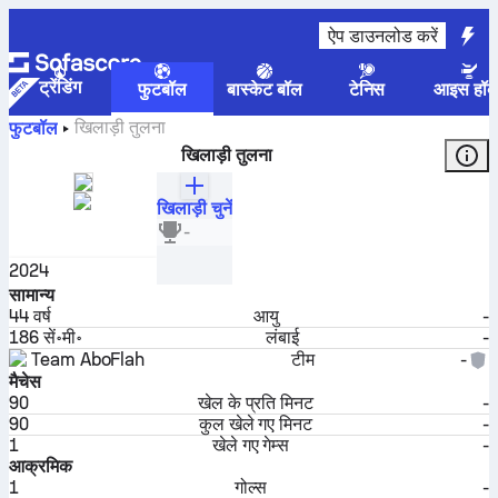
ऐप डाउनलोड करें
ट्रेंडिंग
फुटबॉल
बास्केट बॉल
टेनिस
आइस हॉक
खिलाड़ी तुलना
फुटबॉल
खिलाड़ी तुलना
खिलाड़ी चुनें
काका
-
मिडफील्डर
2024
सामान्य
44
वर्ष
आयु
-
186 सें॰मी॰
लंबाई
-
Team AboFlah
टीम
-
मैचेस
90
खेल के प्रति मिनट
-
90
कुल खेले गए मिनट
-
1
खेले गए गेम्स
-
आक्रमिक
1
गोल्स
-