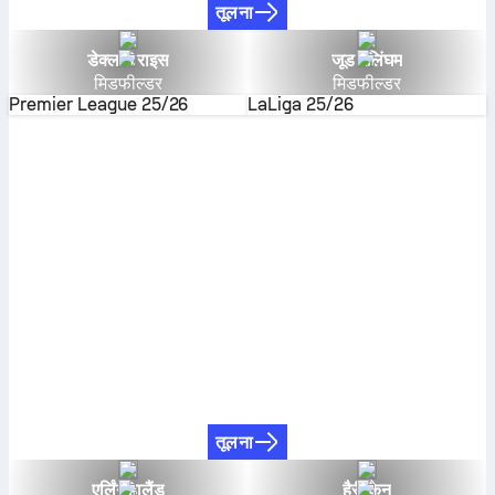
तूलना
डेक्लान राइस
जूड बेलिंघम
मिडफील्डर
मिडफील्डर
Premier League
25/26
LaLiga
25/26
तूलना
एर्लिंग हालैंड
हैरी केन